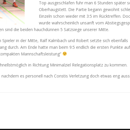
Top ausgeschlafen fuhr man 6 Stunden später s
Oberhaugstett. Die Partie begann gewohnt schl
Einzeln schon wieder mit 3:5 im Rücktreffen. D
wurde wahrscheinlich unsanft vom Abstiegsgesp
en sind die beiden hauchdünnen 5 Satzsiege unserer Mitte.
pieler in der Mitte, Ralf Kalmbach und Robert setzte sich ebenfalls
ang durch. Am Ende hatte man beim 9:5 endlich die ersten Punkte au
“kompakten Mannschaftsleistung”
chnellstmöglich in Richtung Minimalziel Relegationsplatz zu kommen.
z, nachdem es personell nach Constis Verletzung doch etwas eng aus