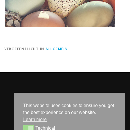
VERÖFFENTLICHT IN
ALLGEMEIN
SOCIAL MEDIA
This website uses cookies to ensure you get
the best experience on our website.
Learn more
Technical
Technical