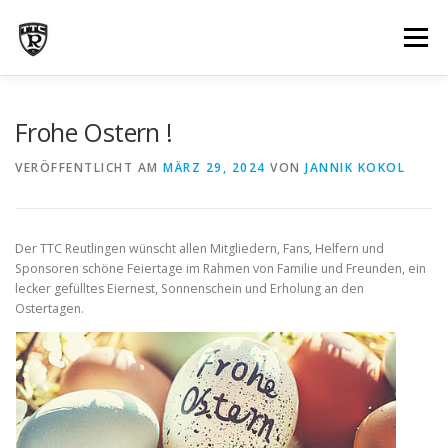
Zum
Inhalt
Menü
springen
NEWS
ÜBER UNS
INFOS
TRAINING
Frohe Ostern !
VERÖFFENTLICHT AM
MÄRZ 29, 2024
VON
JANNIK KOKOL
BILDERGALERIE
MANNSCHAFTEN
TERMINE
Der TTC Reutlingen wünscht allen Mitgliedern, Fans, Helfern und
KONTAKT
Sponsoren schöne Feiertage im Rahmen von Familie und Freunden, ein
lecker gefülltes Eiernest, Sonnenschein und Erholung an den
Ostertagen.