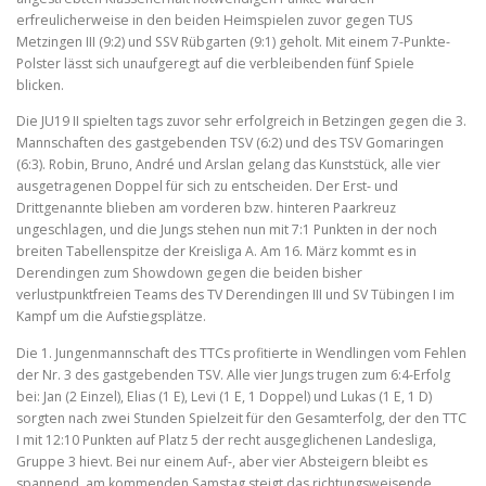
erfreulicherweise in den beiden Heimspielen zuvor gegen TUS
Metzingen III (9:2) und SSV Rübgarten (9:1) geholt. Mit einem 7-Punkte-
Polster lässt sich unaufgeregt auf die verbleibenden fünf Spiele
blicken.
Die JU19 II spielten tags zuvor sehr erfolgreich in Betzingen gegen die 3.
Mannschaften des gastgebenden TSV (6:2) und des TSV Gomaringen
(6:3). Robin, Bruno, André und Arslan gelang das Kunststück, alle vier
ausgetragenen Doppel für sich zu entscheiden. Der Erst- und
Drittgenannte blieben am vorderen bzw. hinteren Paarkreuz
ungeschlagen, und die Jungs stehen nun mit 7:1 Punkten in der noch
breiten Tabellenspitze der Kreisliga A. Am 16. März kommt es in
Derendingen zum Showdown gegen die beiden bisher
verlustpunktfreien Teams des TV Derendingen III und SV Tübingen I im
Kampf um die Aufstiegsplätze.
Die 1. Jungenmannschaft des TTCs profitierte in Wendlingen vom Fehlen
der Nr. 3 des gastgebenden TSV. Alle vier Jungs trugen zum 6:4-Erfolg
bei: Jan (2 Einzel), Elias (1 E), Levi (1 E, 1 Doppel) und Lukas (1 E, 1 D)
sorgten nach zwei Stunden Spielzeit für den Gesamterfolg, der den TTC
I mit 12:10 Punkten auf Platz 5 der recht ausgeglichenen Landesliga,
Gruppe 3 hievt. Bei nur einem Auf-, aber vier Absteigern bleibt es
spannend, am kommenden Samstag steigt das richtungsweisende