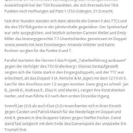
Auswärtsspiel bei der TGV Rosswälden, die sich ihrerseits bei 18:6
Punkten noch Hoffnungen auf Platz 1 (TSG Eislingen, 21:5) macht.
Fast drei Stunden standen sich dann abends die Damen II des TTCs und
die des SSV Rübgarten in der Jahnturnhalle gegenüber. Der Spielverlauf
war sehr ausgeglichen, und letztlich sicherten Carmen Weller und Emily
Miller das leistungsgerechte 7:7-Unentschieden gemeinsam im Doppel
sowie jeweils mit zwei Einzelsiegen. Amanda Votteler und Katrin
Rochner sorgten für die Punkte 6 und 7.
Parallel starteten die Herren II das Projekt „Tabellenführung ausbauen“
gegen die Verfolger des TSV Grafenberg I. Ebenso bestaufgestellt
zeigten sich die Gäste stark in den Eingangsdoppeln, und der TTC war
erleichtert, als das Doppel 3 (A. Remche & M. Jäger) mit dem 12:10 im 5.
Satz für den Anschluss zum 1:2 sorgen konnten. Dann ging es schnell : Jan
B., Jannik K., Andreas R., Elias H. und Marvin J. rangen ihre Kontrahenten
nieder, und man führte 6:3 nach dem ersten Einzeldurchgang.
Sowohl Jan (3:0) als auch Elias (3:2) revanchierten sich in ihren Einzeln
gegen Carsten und Patrick Maisch für die Niederlage im Doppel und
Andi R. gewann in drei knappen Sätzen gegen Steffen Fischer. Damit
stand fast zeitgleich mit dem Ende des Damenspiels der umjubelte 9:4-
Triumph fest.