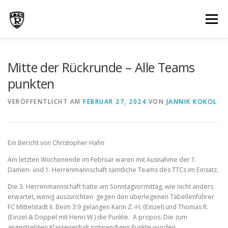
Zum
Inhalt
Menü
springen
NEWS
ÜBER UNS
INFOS
TRAINING
Mitte der Rückrunde – Alle Teams
punkten
BILDERGALERIE
MANNSCHAFTEN
TERMINE
VERÖFFENTLICHT AM
FEBRUAR 27, 2024
VON
JANNIK KOKOL
KONTAKT
Ein Bericht von Christopher Hahn
Am letzten Wochenende im Februar waren mit Ausnahme der 1.
Damen- und 1. Herrenmannschaft sämtliche Teams des TTCs im Einsatz.
Die 3. Herrenmannschaft hatte am Sonntagvormittag, wie nicht anders
erwartet, wenig auszurichten gegen den überlegenen Tabellenführer
FC Mittelstadt II. Beim 3:9 gelangen Karin Z.-H. (Einzel) und Thomas R.
(Einzel & Doppel mit Henri W.) die Punkte. A propos: Die zum
angestrebten Klassenerhalt notwendigen Punkte wurden