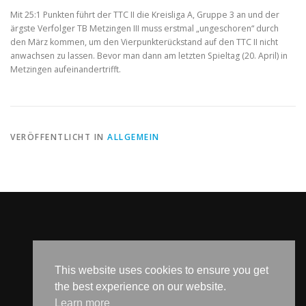
Mit 25:1 Punkten führt der TTC II die Kreisliga A, Gruppe 3 an und der
ärgste Verfolger TB Metzingen III muss erstmal „ungeschoren“ durch
den März kommen, um den Vierpunkterückstand auf den TTC II nicht
anwachsen zu lassen. Bevor man dann am letzten Spieltag (20. April) in
Metzingen aufeinandertrifft.
VERÖFFENTLICHT IN
ALLGEMEIN
SOCIAL MEDIA
This website uses cookies to ensure you get
the best experience on our website.
Learn more