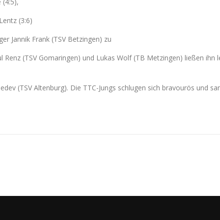
le (4:5),
entz (3:6)
ger Jannik Frank (TSV Betzingen) zu
 Renz (TSV Gomaringen) und Lukas Wolf (TB Metzingen) ließen ihn let
ebedev (TSV Altenburg). Die TTC-Jungs schlugen sich bravourös u