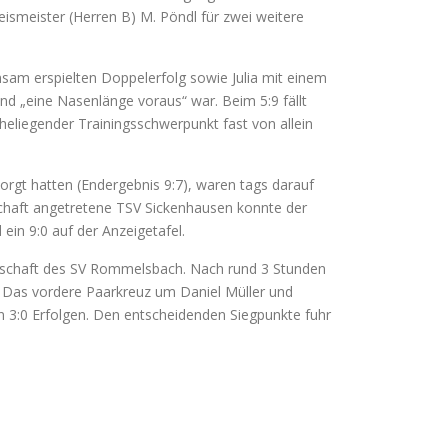
eismeister (Herren B) M. Pöndl für zwei weitere
am erspielten Doppelerfolg sowie Julia mit einem
nd „eine Nasenlänge voraus“ war. Beim 5:9 fällt
aheliegender Trainingsschwerpunkt fast von allein
orgt hatten (Endergebnis 9:7), waren tags darauf
nschaft angetretene TSV Sickenhausen konnte der
ein 9:0 auf der Anzeigetafel.
annschaft des SV Rommelsbach. Nach rund 3 Stunden
C. Das vordere Paarkreuz um Daniel Müller und
en 3:0 Erfolgen. Den entscheidenden Siegpunkte fuhr