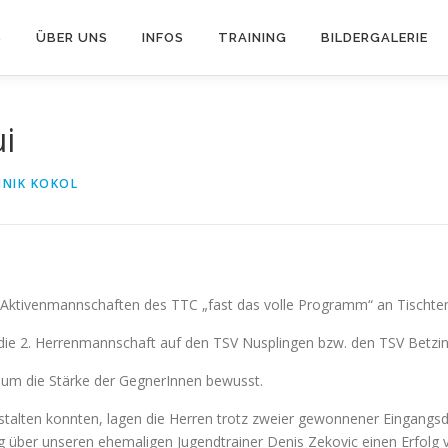
S
ÜBER UNS
INFOS
TRAINING
BILDERGALERIE
i
NNIK KOKOL
Aktivenmannschaften des TTC „fast das volle Programm“ an Tischten
ie 2. Herrenmannschaft auf den TSV Nusplingen bzw. den TSV Betzing
 um die Stärke der GegnerInnen bewusst.
stalten konnten, lagen die Herren trotz zweier gewonnener Eingangs
Sieg über unseren ehemaligen Jugendtrainer Denis Zekovic einen Erfol