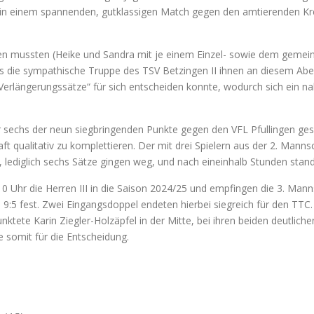
eg in einem spannenden, gutklassigen Match gegen den amtierenden Kr
n mussten (Heike und Sandra mit je einem Einzel- sowie dem gemeins
dass die sympathische Truppe des TSV Betzingen II ihnen an diesem Abe
 „Verlängerungssätze“ für sich entscheiden konnte, wodurch sich ein n
r sechs der neun siegbringenden Punkte gegen den VFL Pfullingen ges
ft qualitativ zu komplettieren. Der mit drei Spielern aus der 2. Man
ediglich sechs Sätze gingen weg, und nach eineinhalb Stunden stand 
10 Uhr die Herren III in die Saison 2024/25 und empfingen die 3. M
 9:5 fest. Zwei Eingangsdoppel endeten hierbei siegreich für den TT
nktete Karin Ziegler-Holzäpfel in der Mitte, bei ihren beiden deutlich
 somit für die Entscheidung.