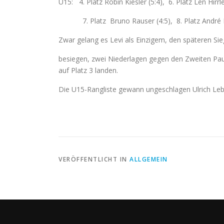
U15: 4. Platz Robin Kiesler (5:4), 6. Platz Len Hirr
7. Platz Bruno Rauser (4:5), 8. Platz André L
Zwar gelang es Levi als Einzigem, den späteren Sie
besiegen, zwei Niederlagen gegen den Zweiten Paul
auf Platz 3 landen.
Die U15-Rangliste gewann ungeschlagen Ulrich L
VERÖFFENTLICHT IN
ALLGEMEIN