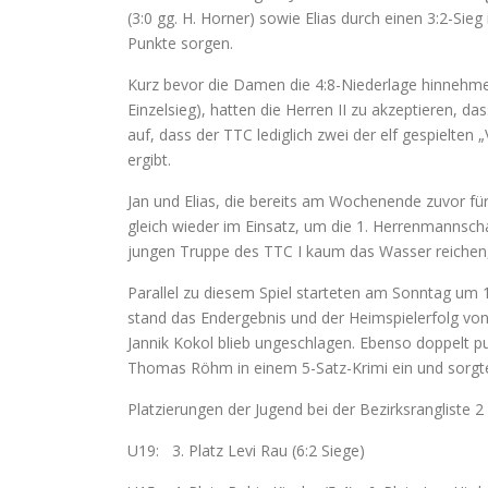
(3:0 gg. H. Horner) sowie Elias durch einen 3:2-Si
Punkte sorgen.
Kurz bevor die Damen die 4:8-Niederlage hinnehme
Einzelsieg), hatten die Herren II zu akzeptieren, 
auf, dass der TTC lediglich zwei der elf gespielten
ergibt.
Jan und Elias, die bereits am Wochenende zuvor fü
gleich wieder im Einsatz, um die 1. Herrenmannscha
jungen Truppe des TTC I kaum das Wasser reichen, l
Parallel zu diesem Spiel starteten am Sonntag um 
stand das Endergebnis und der Heimspielerfolg von
Jannik Kokol blieb ungeschlagen. Ebenso doppelt pu
Thomas Röhm in einem 5-Satz-Krimi ein und sorgte
Platzierungen der Jugend bei der Bezirksrangliste 2
U19: 3. Platz Levi Rau (6:2 Siege)