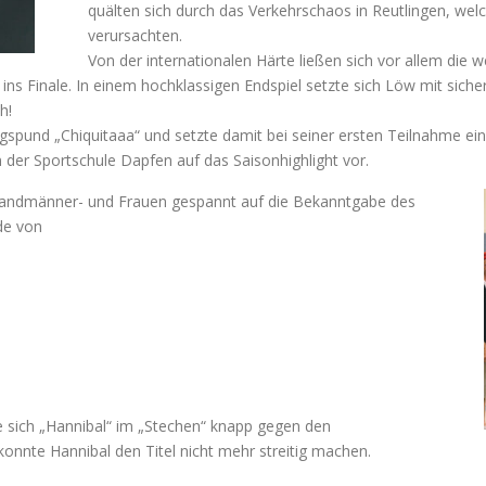
quälten sich durch das Verkehrschaos in Reutlingen, we
verursachten.
Von der internationalen Härte ließen sich vor allem die 
 ins Finale. In einem hochklassigen Endspiel setzte sich Löw mit si
h!
pund „Chiquitaaa“ und setzte damit bei seiner ersten Teilnahme ein 
n der Sportschule Dapfen auf das Saisonhighlight vor.
Sandmänner- und Frauen gespannt auf die Bekanntgabe des
de von
e sich „Hannibal“ im „Stechen“ knapp gegen den
konnte Hannibal den Titel nicht mehr streitig machen.