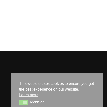
This website uses cookies to ensure you get
the best experience on our website.
Learn more
Technical
Technical