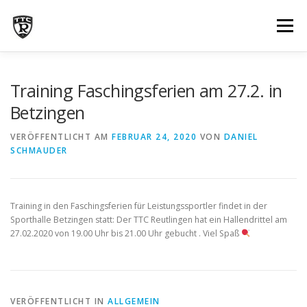
Zum
Inhalt
Menü
springen
NEWS
ÜBER UNS
INFOS
TRAINING
Training Faschingsferien am 27.2. in
Betzingen
BILDERGALERIE
MANNSCHAFTEN
TERMINE
VERÖFFENTLICHT AM
FEBRUAR 24, 2020
VON
DANIEL
SCHMAUDER
KONTAKT
Training in den Faschingsferien für Leistungssportler findet in der
Sporthalle Betzingen statt: Der TTC Reutlingen hat ein Hallendrittel am
27.02.2020 von 19.00 Uhr bis 21.00 Uhr gebucht . Viel Spaß
VERÖFFENTLICHT IN
ALLGEMEIN